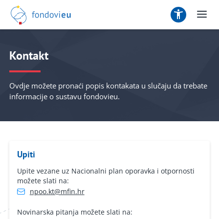
Kontakt
Ovdje možete pronaći popis kontakata u slučaju da trebate
informacije o sustavu fondovieu.
Upiti
Upite vezane uz Nacionalni plan oporavka i otpornosti
možete slati na:
npoo.kt@mfin.hr
Novinarska pitanja možete slati na: