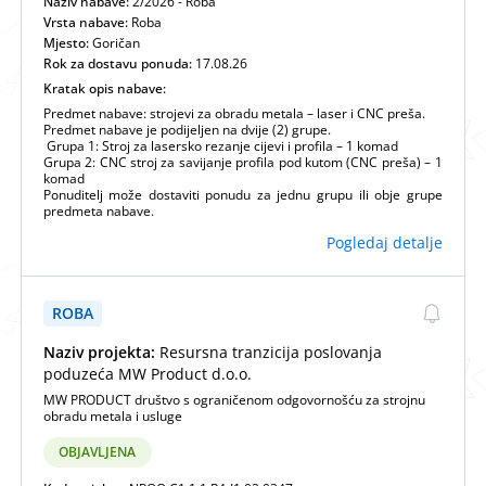
Naziv nabave:
2/2026 - Roba
Vrsta nabave:
Roba
Mjesto:
Goričan
Rok za dostavu ponuda:
17.08.26
Kratak opis nabave:
Predmet nabave: strojevi za obradu metala – laser i CNC preša.
Predmet nabave je podijeljen na dvije (2) grupe.
Grupa 1: Stroj za lasersko rezanje cijevi i profila – 1 komad
Grupa 2: CNC stroj za savijanje profila pod kutom (CNC preša) – 1
komad
Ponuditelj može dostaviti ponudu za jednu grupu ili obje grupe
predmeta nabave.
Pogledaj detalje
ROBA
Naziv projekta:
Resursna tranzicija poslovanja
poduzeća MW Product d.o.o.
MW PRODUCT društvo s ograničenom odgovornošću za strojnu
obradu metala i usluge
OBJAVLJENA