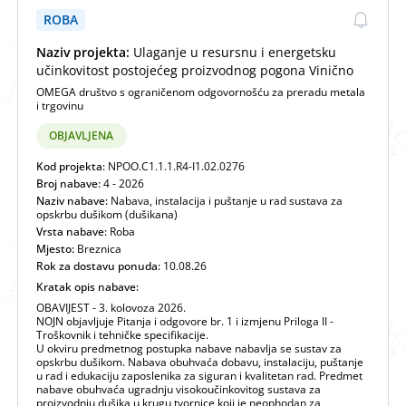
ROBA
Naziv projekta:
Ulaganje u resursnu i energetsku
učinkovitost postojećeg proizvodnog pogona Vinično
OMEGA društvo s ograničenom odgovornošću za preradu metala
i trgovinu
OBJAVLJENA
Kod projekta:
NPOO.C1.1.1.R4-I1.02.0276
Broj nabave:
4 - 2026
Naziv nabave:
Nabava, instalacija i puštanje u rad sustava za
opskrbu dušikom (dušikana)
Vrsta nabave:
Roba
Mjesto:
Breznica
Rok za dostavu ponuda:
10.08.26
Kratak opis nabave:
OBAVIJEST - 3. kolovoza 2026.
NOJN objavljuje Pitanja i odgovore br. 1 i izmjenu Priloga II -
Troškovnik i tehničke specifikacije.
U okviru predmetnog postupka nabave nabavlja se sustav za
opskrbu dušikom. Nabava obuhvaća dobavu, instalaciju, puštanje
u rad i edukaciju zaposlenika za siguran i kvalitetan rad. Predmet
nabave obuhvaća ugradnju visokoučinkovitog sustava za
proizvodnju dušika u krugu tvornice koji je neophodan za