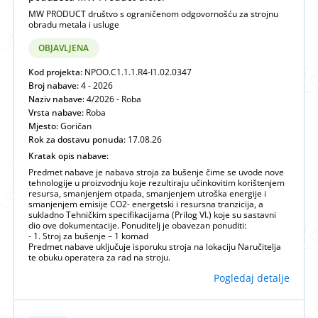
MW PRODUCT društvo s ograničenom odgovornošću za strojnu
obradu metala i usluge
OBJAVLJENA
Kod projekta:
NPOO.C1.1.1.R4-I1.02.0347
Broj nabave:
4 - 2026
Naziv nabave:
4/2026 - Roba
Vrsta nabave:
Roba
Mjesto:
Goričan
Rok za dostavu ponuda:
17.08.26
Kratak opis nabave:
Predmet nabave je nabava stroja za bušenje čime se uvode nove
tehnologije u proizvodnju koje rezultiraju učinkovitim korištenjem
resursa, smanjenjem otpada, smanjenjem utroška energije i
smanjenjem emisije CO2- energetski i resursna tranzicija, a
sukladno Tehničkim specifikacijama (Prilog VI.) koje su sastavni
dio ove dokumentacije. Ponuditelj je obavezan ponuditi:
- 1. Stroj za bušenje – 1 komad
Predmet nabave uključuje isporuku stroja na lokaciju Naručitelja
te obuku operatera za rad na stroju.
Pogledaj detalje