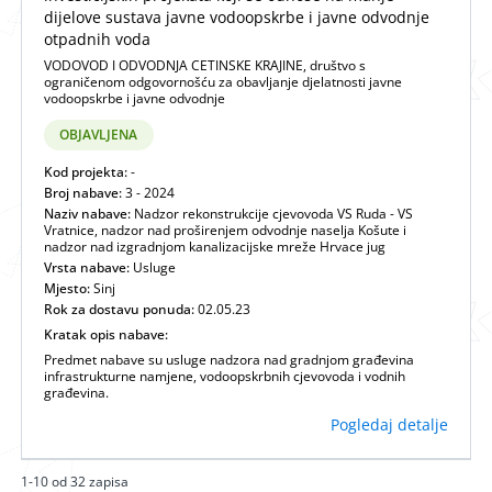
dijelove sustava javne vodoopskrbe i javne odvodnje
otpadnih voda
VODOVOD I ODVODNJA CETINSKE KRAJINE, društvo s
ograničenom odgovornošću za obavljanje djelatnosti javne
vodoopskrbe i javne odvodnje
OBJAVLJENA
Kod projekta:
-
Broj nabave:
3 - 2024
Naziv nabave:
Nadzor rekonstrukcije cjevovoda VS Ruda - VS
Vratnice, nadzor nad proširenjem odvodnje naselja Košute i
nadzor nad izgradnjom kanalizacijske mreže Hrvace jug
Vrsta nabave:
Usluge
Mjesto:
Sinj
Rok za dostavu ponuda:
02.05.23
Kratak opis nabave:
Predmet nabave su usluge nadzora nad gradnjom građevina
infrastrukturne namjene, vodoopskrbnih cjevovoda i vodnih
građevina.
Pogledaj detalje
1-10 od 32 zapisa