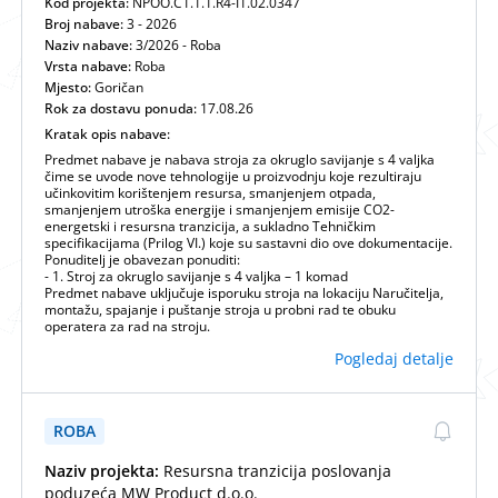
Kod projekta:
NPOO.C1.1.1.R4-I1.02.0347
Broj nabave:
3 - 2026
Naziv nabave:
3/2026 - Roba
Vrsta nabave:
Roba
Mjesto:
Goričan
Rok za dostavu ponuda:
17.08.26
Kratak opis nabave:
Predmet nabave je nabava stroja za okruglo savijanje s 4 valjka
čime se uvode nove tehnologije u proizvodnju koje rezultiraju
učinkovitim korištenjem resursa, smanjenjem otpada,
smanjenjem utroška energije i smanjenjem emisije CO2-
energetski i resursna tranzicija, a sukladno Tehničkim
specifikacijama (Prilog VI.) koje su sastavni dio ove dokumentacije.
Ponuditelj je obavezan ponuditi:
- 1. Stroj za okruglo savijanje s 4 valjka – 1 komad
Predmet nabave uključuje isporuku stroja na lokaciju Naručitelja,
montažu, spajanje i puštanje stroja u probni rad te obuku
operatera za rad na stroju.
Pogledaj detalje
ROBA
Naziv projekta:
Resursna tranzicija poslovanja
poduzeća MW Product d.o.o.