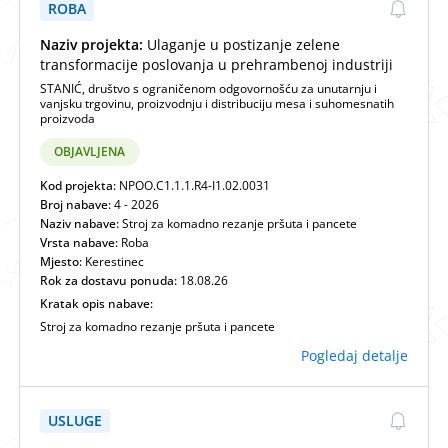
ROBA
Naziv projekta:
Ulaganje u postizanje zelene
transformacije poslovanja u prehrambenoj industriji
STANIĆ, društvo s ograničenom odgovornošću za unutarnju i
vanjsku trgovinu, proizvodnju i distribuciju mesa i suhomesnatih
proizvoda
OBJAVLJENA
Kod projekta:
NPOO.C1.1.1.R4-I1.02.0031
Broj nabave:
4 - 2026
Naziv nabave:
Stroj za komadno rezanje pršuta i pancete
Vrsta nabave:
Roba
Mjesto:
Kerestinec
Rok za dostavu ponuda:
18.08.26
Kratak opis nabave:
Stroj za komadno rezanje pršuta i pancete
Pogledaj detalje
USLUGE