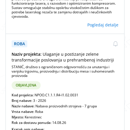
funkcioniranje lasera, s razvodom i optimiziranim kompresorom.
Sustav omogućuje stabilnu opskrbu visokočistim dušikom za
potrebe laserskog rezača te zamjenu dotrajalih i neučinkovitih
cjevovoda.
Pogledaj detalje
ROBA
Naziv projekta:
Ulaganje u postizanje zelene
transformacije poslovanja u prehrambenoj industriji
STANIĆ, društvo s ograničenom odgovornošću za unutarnju i
vanjsku trgovinu, proizvodnju i distribuciju mesa i suhomesnatih
proizvoda
OBJAVLJENA
Kod projekta:
NPOO.C1.1.1.R4-I1.02.0031
Broj nabave:
3 - 2026
Naziv nabave:
Nabava proizvodnih strojeva - 7 grupa
Vrsta nabave:
Roba
Mjesto:
Kerestinec
Rok za dostavu ponuda:
14.08.26
Kratak opis nabave: