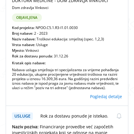
DOKTORA MEDICINE - DOM ZDRAVLJA VINKOVCI
Dom zdravlja Vinkovci
OBJAVLJENA
Kod projekta:
NPOO.C5.1.R3-I1.01.0030
Broj nabave:
2 - 2023
Naziv nabave:
Troškovi edukacija: smještaj (spec. 1,2,3)
Vrsta nabave:
Usluge
Mjesto:
Vinkovci
Rok za dostavu ponuda:
31.12.26
Kratak opis nabave:
Nabava usluga smještaja tri specijalizanta za vrijeme pohađanja
20 edukacija, ukupne procijenjene vrijednosti troškova na razini
projekta u iznosu 16.309,36 eura. Na godišnjoj razini predviđeni
iznos nabava je ispod praga za javnu nabavu male vrijednosti, te
ulazi u režim "poziv na tri adrese" (jednostavna nabava).
Pogledaj detalje
USLUGE
Rok za dostavu ponude je istekao.
Naziv poziva:
Financiranje provedbe već započetih
investicijskih projekata koji se odnose na manje