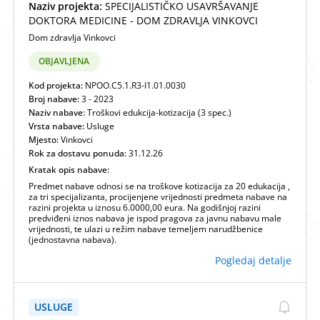
Naziv projekta:
SPECIJALISTIČKO USAVRŠAVANJE
DOKTORA MEDICINE - DOM ZDRAVLJA VINKOVCI
Dom zdravlja Vinkovci
OBJAVLJENA
Kod projekta:
NPOO.C5.1.R3-I1.01.0030
Broj nabave:
3 - 2023
Naziv nabave:
Troškovi edukcija-kotizacija (3 spec.)
Vrsta nabave:
Usluge
Mjesto:
Vinkovci
Rok za dostavu ponuda:
31.12.26
Kratak opis nabave:
Predmet nabave odnosi se na troškove kotizacija za 20 edukacija ,
za tri specijalizanta, procijenjene vrijednosti predmeta nabave na
razini projekta u iznosu 6.0000,00 eura. Na godišnjoj razini
predviđeni iznos nabava je ispod pragova za javnu nabavu male
vrijednosti, te ulazi u režim nabave temeljem narudžbenice
(jednostavna nabava).
Pogledaj detalje
USLUGE