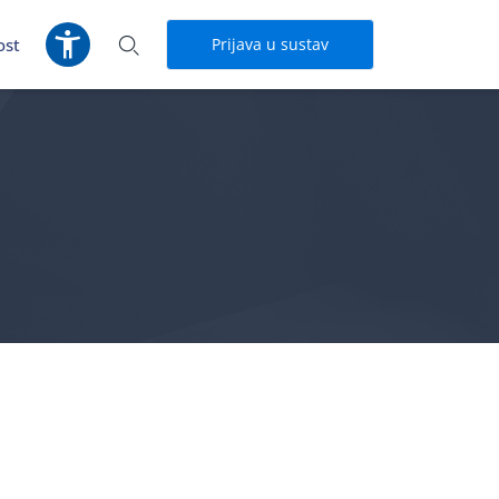
ost
Prijava u sustav