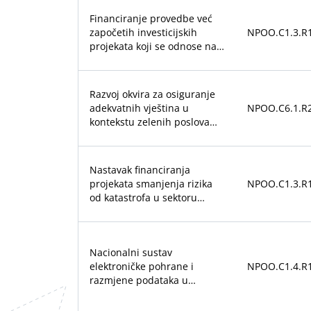
Financiranje provedbe već
započetih investicijskih
NPOO.C1.3.R1
projekata koji se odnose na
manje dijelove sustava javne
vodoopskrbe i javne
odvodnje otpadnih voda
Razvoj okvira za osiguranje
adekvatnih vještina u
NPOO.C6.1.R2
kontekstu zelenih poslova
potrebnih za obnovu nakon
potresa
Nastavak financiranja
projekata smanjenja rizika
NPOO.C1.3.R1
od katastrofa u sektoru
upravljanja vodama
Nacionalni sustav
elektroničke pohrane i
NPOO.C1.4.R1
razmjene podataka u
cestovnom prijevozu (NSCP)