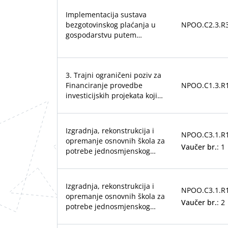
Implementacija sustava
bezgotovinskog plaćanja u
NPOO.C2.3.R3
gospodarstvu putem
eRačuna s integriranom e-
arhivom i aktivnim poreznim
knjigovodstvom
3. Trajni ograničeni poziv za
Financiranje provedbe
NPOO.C1.3.R1
investicijskih projekata koji
se odnose na manje dijelove
sustava javne vodoopskrbe i
javne odvodnje otpadnih
Izgradnja, rekonstrukcija i
NPOO.C3.1.R1
voda
opremanje osnovnih škola za
Vaučer br.
: 1
potrebe jednosmjenskog
rada i cjelodnevne
škole_Grupa 1
Izgradnja, rekonstrukcija i
NPOO.C3.1.R1
opremanje osnovnih škola za
Vaučer br.
: 2
potrebe jednosmjenskog
rada i cjelodnevne
škole_Grupa 2