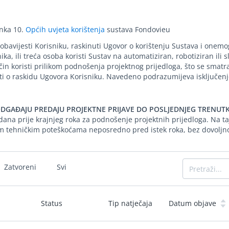
anka 10.
Općih uvjeta korištenja
sustava Fondovieu
avijesti Korisniku, raskinuti Ugovor o korištenju Sustava i onemogu
a, ili treća osoba koristi Sustav na automatiziran, robotiziran ili
čin koristi prilikom podnošenja projektnog prijedloga, što se smat
ti o raskidu Ugovora Korisniku. Navedeno podrazumijeva isključenje
DGAĐAJU PREDAJU PROJEKTNE PRIJAVE DO POSLJEDNJEG TRENUTK
dana prije krajnjeg roka za podnošenje projektnih prijedloga. Na taj
m tehničkim poteškoćama neposredno pred istek roka, bez dovoljno 
Zatvoreni
Svi
Status
Tip natječaja
Datum objave