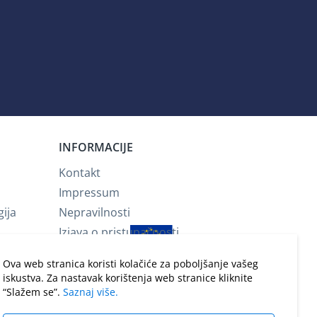
INFORMACIJE
Kontakt
Impressum
gija
Nepravilnosti
Izjava o pristupačnosti
Opći uvjeti korištenja
Ova web stranica koristi kolačiće za poboljšanje vašeg
Prijelaz na euro
iskustva. Za nastavak korištenja web stranice kliknite
Tehnička podrška
“Slažem se”.
Saznaj više.
Obavijesti