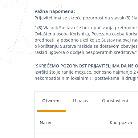
Važna napomena:
Prijaviteljima se skreće pozornost na stavak (8) čl
“
(8)
Vlasnik Sustava će bez upućivanja prethodne ob
Ovlaštena osoba Korisnika, Povezana osoba Korisnik
prednosti, a posebno ukoliko se Sustav na ovaj na
o korištenju Sustava raskida se dostavom obavijes
raskid ugovora o dodjeli bespovratnih sredstava.”
“
SKREĆEMO POZORNOST PRIJAVITELJIMA DA NE O
izvršiti što je ranije moguće, odnosno najmanje 2 
nekompatibilnim lokalnim IT postavkama ili drugi
Otvoreni
U najavi
Obustavljeni
Naziv
Kod poziva