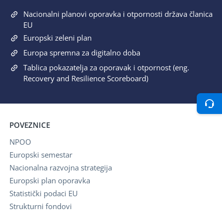
Nacionalni planovi oporavka i otpornosti država članica
EU
Europski zeleni plan
Europa spremna za digitalno doba
Tablica pokazatelja za oporavak i otpornost (eng.
Recovery and Resilience Scoreboard)
POVEZNICE
NPOO
Europski semestar
Nacionalna razvojna strategija
Europski plan oporavka
Statistički podaci EU
Strukturni fondovi