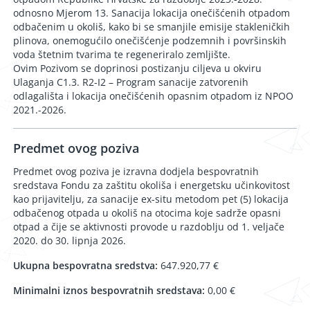
odnosno Mjerom 13. Sanacija lokacija onečišćenih otpadom
odbačenim u okoliš, kako bi se smanjile emisije stakleničkih
plinova, onemogućilo onečišćenje podzemnih i površinskih
voda štetnim tvarima te regeneriralo zemljište.
Ovim Pozivom se doprinosi postizanju ciljeva u okviru
Ulaganja C1.3. R2-I2 – Program sanacije zatvorenih
odlagališta i lokacija onečišćenih opasnim otpadom iz NPOO
2021.-2026.
Predmet ovog poziva
Predmet ovog poziva je izravna dodjela bespovratnih
sredstava Fondu za zaštitu okoliša i energetsku učinkovitost
kao prijavitelju, za sanacije ex-situ metodom pet (5) lokacija
odbačenog otpada u okoliš na otocima koje sadrže opasni
otpad a čije se aktivnosti provode u razdoblju od 1. veljače
2020. do 30. lipnja 2026.
Ukupna bespovratna sredstva:
647.920,77 €
Minimalni iznos bespovratnih sredstava:
0,00 €