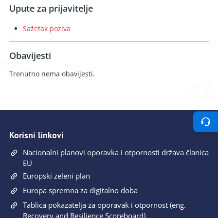
Upute za prijavitelje
Sažetak poziva
Obavijesti
Trenutno nema obavijesti.
Korisni linkovi
Nacionalni planovi oporavka i otpornosti država članica
EU
Europski zeleni plan
Europa spremna za digitalno doba
Tablica pokazatelja za oporavak i otpornost (eng.
Recovery and Resilience Scoreboard)