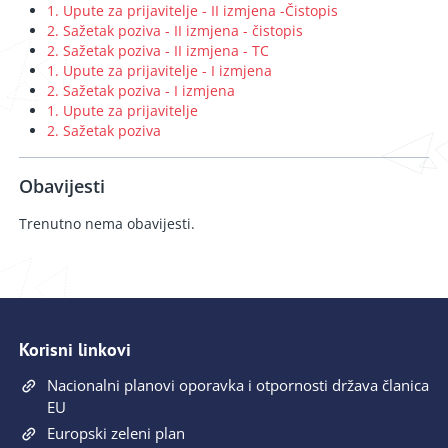
1. Upute za prijavitelje - II izmjena -Čistopis
2. Sažetak poziva - II izmjena - čistopis
2. Sažetak poziva - II izmjena - TC
1. Upute za prijavitelje - I izmjena
2. Sažetak poziva - I izmjena
1. Upute za prijavitelje
2. Sažetak poziva
Obavijesti
Trenutno nema obavijesti.
Korisni linkovi
Nacionalni planovi oporavka i otpornosti država članica
EU
Europski zeleni plan