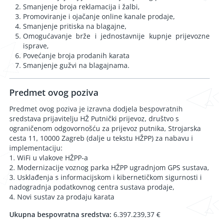
Smanjenje broja reklamacija i žalbi,
Promoviranje i ojačanje online kanale prodaje,
Smanjenje pritiska na blagajne,
Omogućavanje brže i jednostavnije kupnje prijevozne
isprave,
Povećanje broja prodanih karata
Smanjenje gužvi na blagajnama.
Predmet ovog poziva
Predmet ovog poziva je izravna dodjela bespovratnih
sredstava prijavitelju HŽ Putnički prijevoz, društvo s
ograničenom odgovornošću za prijevoz putnika, Strojarska
cesta 11, 10000 Zagreb (dalje u tekstu HŽPP) za nabavu i
implementaciju:
1. WiFi u vlakove HŽPP-a
2. Modernizacije voznog parka HŽPP ugradnjom GPS sustava,
3. Usklađenja s informacijskom i kibernetičkom sigurnosti i
nadogradnja podatkovnog centra sustava prodaje,
4. Novi sustav za prodaju karata
Ukupna bespovratna sredstva:
6.397.239,37 €