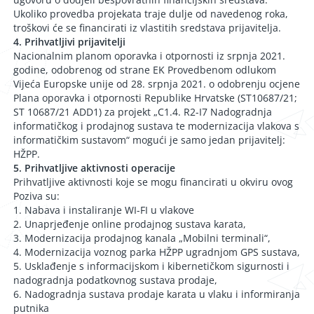
Ukoliko provedba projekata traje dulje od navedenog roka,
troškovi će se financirati iz vlastitih sredstava prijavitelja.
4. Prihvatljivi prijavitelji
Nacionalnim planom oporavka i otpornosti iz srpnja 2021.
godine, odobrenog od strane EK Provedbenom odlukom
Vijeća Europske unije od 28. srpnja 2021. o odobrenju ocjene
Plana oporavka i otpornosti Republike Hrvatske (ST10687/21;
ST 10687/21 ADD1) za projekt „C1.4. R2-I7 Nadogradnja
informatičkog i prodajnog sustava te modernizacija vlakova s
informatičkim sustavom“ mogući je samo jedan prijavitelj:
HŽPP.
5. Prihvatljive aktivnosti operacije
Prihvatljive aktivnosti koje se mogu financirati u okviru ovog
Poziva su:
1. Nabava i instaliranje WI-FI u vlakove
2. Unaprjeđenje online prodajnog sustava karata,
3. Modernizacija prodajnog kanala „Mobilni terminali“,
4. Modernizacija voznog parka HŽPP ugradnjom GPS sustava,
5. Usklađenje s informacijskom i kibernetičkom sigurnosti i
nadogradnja podatkovnog sustava prodaje,
6. Nadogradnja sustava prodaje karata u vlaku i informiranja
putnika