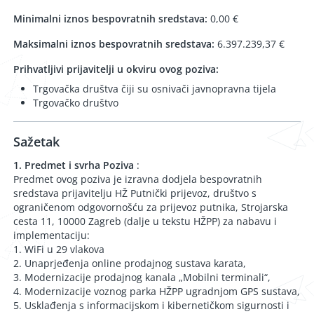
Minimalni iznos bespovratnih sredstava:
0,00 €
Maksimalni iznos bespovratnih sredstava:
6.397.239,37 €
Prihvatljivi prijavitelji u okviru ovog poziva:
Trgovačka društva čiji su osnivači javnopravna tijela
Trgovačko društvo
Sažetak
1. Predmet i svrha Poziva
:
Predmet ovog poziva je izravna dodjela bespovratnih
sredstava prijavitelju HŽ Putnički prijevoz, društvo s
ograničenom odgovornošću za prijevoz putnika, Strojarska
cesta 11, 10000 Zagreb (dalje u tekstu HŽPP) za nabavu i
implementaciju:
1. WiFi u 29 vlakova
2. Unaprjeđenja online prodajnog sustava karata,
3. Modernizacije prodajnog kanala „Mobilni terminali“,
4. Modernizacije voznog parka HŽPP ugradnjom GPS sustava,
5. Usklađenja s informacijskom i kibernetičkom sigurnosti i