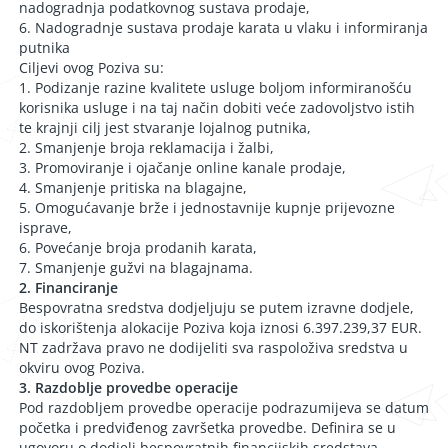
nadogradnja podatkovnog sustava prodaje,
6. Nadogradnje sustava prodaje karata u vlaku i informiranja
putnika
Ciljevi ovog Poziva su:
1. Podizanje razine kvalitete usluge boljom informiranošću
korisnika usluge i na taj način dobiti veće zadovoljstvo istih
te krajnji cilj jest stvaranje lojalnog putnika,
2. Smanjenje broja reklamacija i žalbi,
3. Promoviranje i ojačanje online kanale prodaje,
4. Smanjenje pritiska na blagajne,
5. Omogućavanje brže i jednostavnije kupnje prijevozne
isprave,
6. Povećanje broja prodanih karata,
7. Smanjenje gužvi na blagajnama.
2. Financiranje
Bespovratna sredstva dodjeljuju se putem izravne dodjele,
do iskorištenja alokacije Poziva koja iznosi 6.397.239,37 EUR.
NT zadržava pravo ne dodijeliti sva raspoloživa sredstva u
okviru ovog Poziva.
3. Razdoblje provedbe operacije
Pod razdobljem provedbe operacije podrazumijeva se datum
početka i predviđenog završetka provedbe. Definira se u
ugovoru o dodjeli bespovratnih financijskih sredstava.