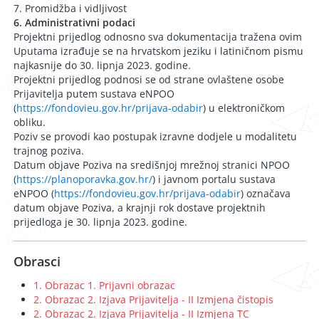
7. Promidžba i vidljivost
6. Administrativni podaci
Projektni prijedlog odnosno sva dokumentacija tražena ovim
Uputama izrađuje se na hrvatskom jeziku i latiničnom pismu
najkasnije do 30. lipnja 2023. godine.
Projektni prijedlog podnosi se od strane ovlaštene osobe
Prijavitelja putem sustava eNPOO
(
https://fondovieu.gov.hr/prijava-odabir
) u elektroničkom
obliku.
Poziv se provodi kao postupak izravne dodjele u modalitetu
trajnog poziva.
Datum objave Poziva na središnjoj mrežnoj stranici NPOO
(
https://planoporavka.gov.hr/
) i javnom portalu sustava
eNPOO (
https://fondovieu.gov.hr/prijava-odabir
) označava
datum objave Poziva, a krajnji rok dostave projektnih
prijedloga je 30. lipnja 2023. godine.
Obrasci
1. Obrazac 1. Prijavni obrazac
2. Obrazac 2. Izjava Prijavitelja - II Izmjena čistopis
2. Obrazac 2. Izjava Prijavitelja - II Izmjena TC