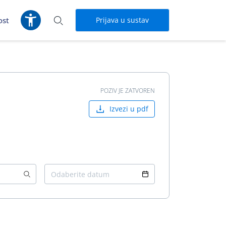
ost
Prijava u sustav
POZIV JE ZATVOREN
Izvezi u pdf