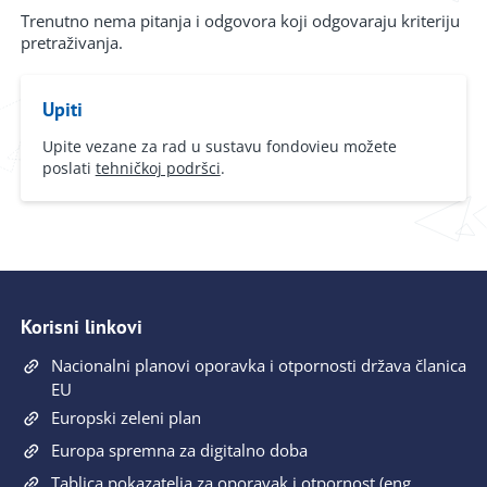
Trenutno nema pitanja i odgovora koji odgovaraju kriteriju
pretraživanja.
Upiti
Upite vezane za rad u sustavu fondovieu možete
poslati
tehničkoj podršci
.
Korisni linkovi
Nacionalni planovi oporavka i otpornosti država članica
EU
Europski zeleni plan
Europa spremna za digitalno doba
Tablica pokazatelja za oporavak i otpornost (eng.