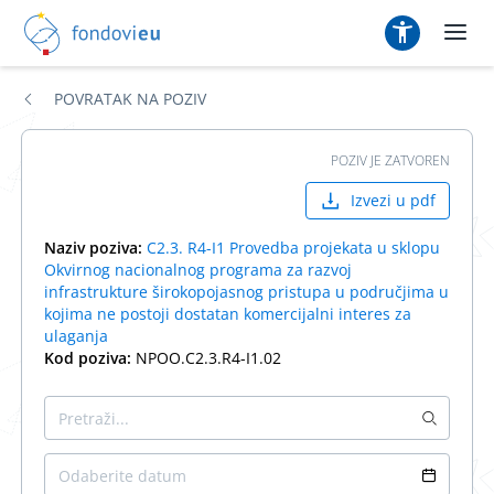
POVRATAK NA POZIV
POZIV JE ZATVOREN
Izvezi u pdf
Naziv poziva:
C2.3. R4-I1 Provedba projekata u sklopu
Okvirnog nacionalnog programa za razvoj
infrastrukture širokopojasnog pristupa u područjima u
kojima ne postoji dostatan komercijalni interes za
ulaganja
Kod poziva:
NPOO.C2.3.R4-I1.02