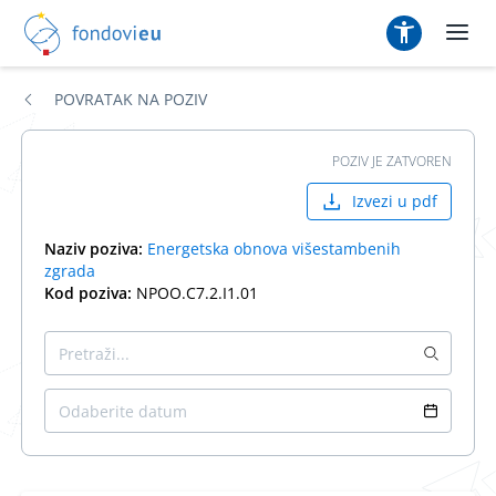
POVRATAK NA POZIV
POZIV JE ZATVOREN
Izvezi u pdf
Naziv poziva:
Energetska obnova višestambenih
zgrada
Kod poziva:
NPOO.C7.2.I1.01