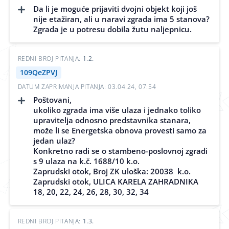
Da li je moguće prijaviti dvojni objekt koji još
nije etažiran, ali u naravi zgrada ima 5 stanova?
Zgrada je u potresu dobila žutu naljepnicu.
REDNI BROJ PITANJA:
1.2.
109QeZPVJ
DATUM ZAPRIMANJA PITANJA: 03.04.24, 07:54
Poštovani,
ukoliko zgrada ima više ulaza i jednako toliko
upravitelja odnosno predstavnika stanara,
može li se Energetska obnova provesti samo za
jedan ulaz?
Konkretno radi se o stambeno-poslovnoj zgradi
s 9 ulaza na k.č. 1688/10 k.o.
Zaprudski otok, Broj ZK uloška: 20038 k.o.
Zaprudski otok, ULICA KARELA ZAHRADNIKA
18, 20, 22, 24, 26, 28, 30, 32, 34
REDNI BROJ PITANJA:
1.3.