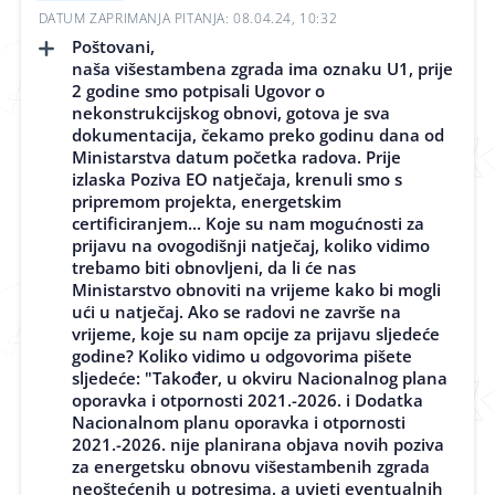
DATUM ZAPRIMANJA PITANJA: 08.04.24, 10:32
Poštovani,
naša višestambena zgrada ima oznaku U1, prije
2 godine smo potpisali Ugovor o
nekonstrukcijskog obnovi, gotova je sva
dokumentacija, čekamo preko godinu dana od
Ministarstva datum početka radova. Prije
izlaska Poziva EO natječaja, krenuli smo s
pripremom projekta, energetskim
certificiranjem... Koje su nam mogućnosti za
prijavu na ovogodišnji natječaj, koliko vidimo
trebamo biti obnovljeni, da li će nas
Ministarstvo obnoviti na vrijeme kako bi mogli
ući u natječaj. Ako se radovi ne završe na
vrijeme, koje su nam opcije za prijavu sljedeće
godine? Koliko vidimo u odgovorima pišete
sljedeće: "Također, u okviru Nacionalnog plana
oporavka i otpornosti 2021.-2026. i Dodatka
Nacionalnom planu oporavka i otpornosti
2021.-2026. nije planirana objava novih poziva
za energetsku obnovu višestambenih zgrada
neoštećenih u potresima, a uvjeti eventualnih