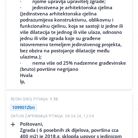
· njome upravlja upravitelj zgrade;
· jedinstvena je arhitektonska cjelina
(Jedinstvena arhitektonska cjelina
podrazumijeva konstruktivnu, oblikovnu i
funkcionalnu cjelinu, koja se sastoji iz jedne ili
više dilatacija te jednog ili više ulaza, odnosno
jednu ili više zgrada koje su građene
istovremeno temeljem jedinstvenog projekta,
bez obzira na postojanje dilatacije među
ulazima.);
· nema više od 25% nadzemne građevinske
(bruto) površine negrijano
Hvala
lp,
REDNI BROJ PITANJA:
1.10.
109901Zbn
DATUM ZAPRIMANJA PITANJA: 08.04.24, 12:04
Poštovani,
Zgrada ( 6 posebnih zk dijelova, površina cca
400 m2) je 2018.g. sklopila ugovor s jedinicom