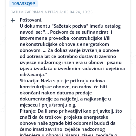
109A33Q9P
DATUM ZAPRIMANJA PITANJA: 03.04.24, 10:25
Poštovani,
U dokumentu "Sažetak poziva" imeđu ostalog
navodi se: "... Pozivom će se sufinancirati i
istovremena provedba konstrukcijske i/ili
nekonstrukcijske obnove s energetskom
obnovom. ... Za dokazivanje izvršenja obnove
od potresa bit će potrebno dostaviti završno
izvješće nadzornog inženjera u obnovi i pisanu
izjavu izvođača o izvedenim radovima i uvjetima
održavanja."
Situacija: Naša s.p.z. je pri kraju radova
konstrukcijske obnove, no radovi će biti
okončani nakon datuma predaje
dokumentacije za natječaj, a najkasnije u
mjesecu lipnju/srpnju o.g.
Pitanje: Da li smo prihvatljivi kao prijavitelj, što
znači da će troškovi projekta energetske
obnove naše zgrade biti odobreni budući da
ćemo imati završno izvješće nadzornog
inženjera u obnovi i pisanu izjavu izvođača o