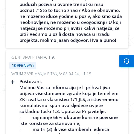
budućih poziva u ovome trenutku nisu
poznati." Što to točno znači? Ako se obnovimo,
ne možemo iduće godine u poziv, ako smo sada
neobnovljeni, ne možemo u ovogodišnji? U koji
natječaj se možemo prijaviti i kakvi natječaj će
biti? Već smo uložili dosta novaca u izradu
projekta, molimo jasan odgovor. Hvala puno!
REDNI BROJ PITANJA:
1.9.
109F6NvYn
DATUM ZAPRIMANJA PITANJA: 08.04.24, 11:15
Poštovani,
Molimo Vas za informaciju je li prihvatljiva
prijava višestambene zgrade koja je temeljem
ZK izvatka u vlasništvu 1/1 JLS, a istovremeno
kumulativno ispunjava sljedeće uvjete
sukladno točki 1.3. Uputa za Prijavitelje:
· najmanje 66% ukupne korisne površine
iste koristi se za stanovanje;
· ima tri (3) ili više stambenih jedinica