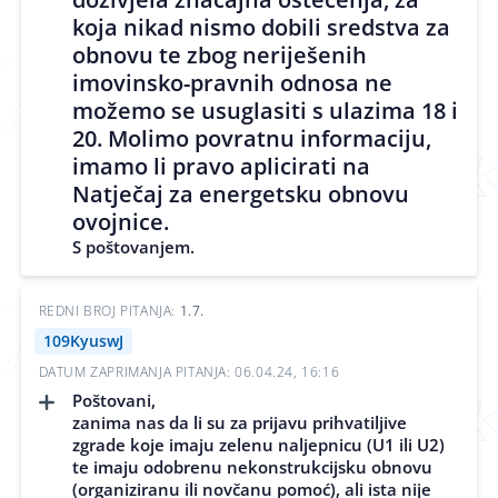
koja nikad nismo dobili sredstva za
obnovu te zbog neriješenih
imovinsko-pravnih odnosa ne
možemo se usuglasiti s ulazima 18 i
20. Molimo povratnu informaciju,
imamo li pravo aplicirati na
Natječaj za energetsku obnovu
ovojnice.
S poštovanjem.
REDNI BROJ PITANJA:
1.7.
109KyuswJ
DATUM ZAPRIMANJA PITANJA: 06.04.24, 16:16
Poštovani,
zanima nas da li su za prijavu prihvatiljive
zgrade koje imaju zelenu naljepnicu (U1 ili U2)
te imaju odobrenu nekonstrukcijsku obnovu
(organiziranu ili novčanu pomoć), ali ista nije