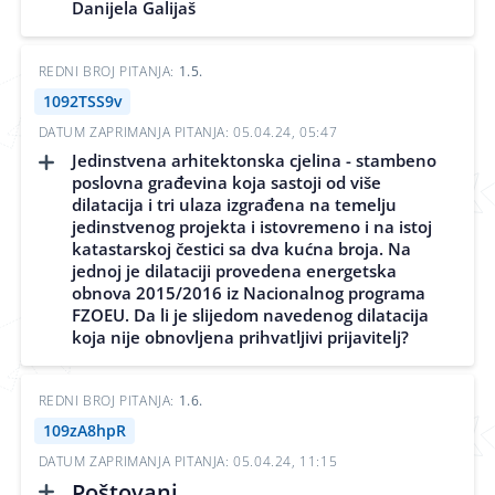
Danijela Galijaš
REDNI BROJ PITANJA:
1.5.
1092TSS9v
DATUM ZAPRIMANJA PITANJA: 05.04.24, 05:47
Jedinstvena arhitektonska cjelina - stambeno
poslovna građevina koja sastoji od više
dilatacija i tri ulaza izgrađena na temelju
jedinstvenog projekta i istovremeno i na istoj
katastarskoj čestici sa dva kućna broja. Na
jednoj je dilataciji provedena energetska
obnova 2015/2016 iz Nacionalnog programa
FZOEU. Da li je slijedom navedenog dilatacija
koja nije obnovljena prihvatljivi prijavitelj?
REDNI BROJ PITANJA:
1.6.
109zA8hpR
DATUM ZAPRIMANJA PITANJA: 05.04.24, 11:15
Poštovani,