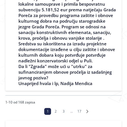
lokalne samouprave i primila bespovratnu
subvenciju 5.181,52 eur prema natječaju Grada
Poreča za provedbu programa zaštite i obnove
kulturnog dobra na području starogradske
jezgre Grada Poreča. Program se odnosi na
sanaciju konstruktivnih elemenata, sanaciju,
krova, pročelja i obnovu vanjske stolarije .
Sredstva su iskorištena za izradu projektne
dokumentacije izrađene u cilju zaštite i obnove
kulturnih dobara koju potvrđuje potvrđuje
nadležni konzervatorski odjel u Puli.
Da li "Zgrada" može ući u "utrku" za
sufinanciranjem obnove pročelja iz sadašnjeg
javnog poziva?
Unaprijed hvala i lp, Nadija Mendica
1-10 od 168 zapisa
1
2
3
...
17