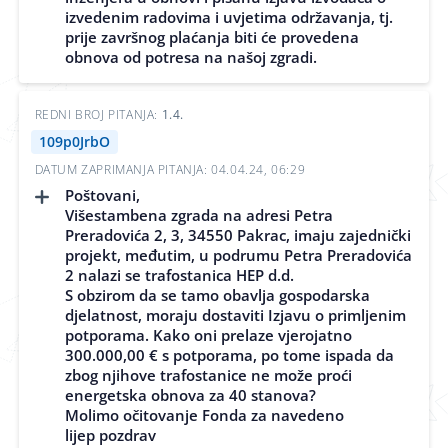
izvedenim radovima i uvjetima održavanja, tj.
prije završnog plaćanja biti će provedena
obnova od potresa na našoj zgradi.
REDNI BROJ PITANJA:
1.4.
109p0JrbO
DATUM ZAPRIMANJA PITANJA: 04.04.24, 06:29
Poštovani,
Višestambena zgrada na adresi Petra
Preradovića 2, 3, 34550 Pakrac, imaju zajednički
projekt, međutim, u podrumu Petra Preradovića
2 nalazi se trafostanica HEP d.d.
S obzirom da se tamo obavlja gospodarska
djelatnost, moraju dostaviti Izjavu o primljenim
potporama. Kako oni prelaze vjerojatno
300.000,00 € s potporama, po tome ispada da
zbog njihove trafostanice ne može proći
energetska obnova za 40 stanova?
Molimo očitovanje Fonda za navedeno
lijep pozdrav