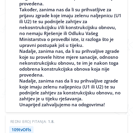
provedena.
Također, zanima nas da li su prihvatljive za
prijavu zgrade koje imaju zelenu naljepnicu (U1
ili U2) te su podnijele zahtjev za
nekosntrukcijsku i/ili konstrukcijsku obnovu,
no nemaju Rješenje ili Odluku Vašeg
Ministarstva o provedbi iste, iz razloga što je
upravni postupak još u tijeku.
Nadalje, zanima nas, da li su prihvaljive zgrade
koje su provele hitne mjere sanacije, odnosno
nekonstrukcijsku obnovu, te im je nakon toga
odobrena konstrukcijska obnova koja nije
provedena.
Nadalje, zanima nas da li su prihvaljive zgrade
koje imaju zelenu naljepnicu (U1 ili U2) te su
podnijele zahtjev za konstrukcijsku obnovu, no
zahtjev je u tijeku rješavanja.
Unaprijed zahvaljujemo na odogovrima!
REDNI BROJ PITANJA:
1.8.
109tvOFls