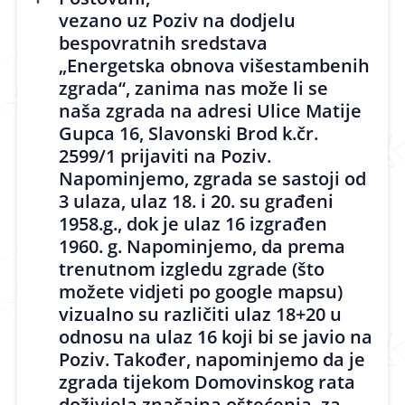
vezano uz Poziv na dodjelu
bespovratnih sredstava
„Energetska obnova višestambenih
zgrada“, zanima nas može li se
naša zgrada na adresi Ulice Matije
Gupca 16, Slavonski Brod k.čr.
2599/1 prijaviti na Poziv.
Napominjemo, zgrada se sastoji od
3 ulaza, ulaz 18. i 20. su građeni
1958.g., dok je ulaz 16 izgrađen
1960. g. Napominjemo, da prema
trenutnom izgledu zgrade (što
možete vidjeti po google mapsu)
vizualno su različiti ulaz 18+20 u
odnosu na ulaz 16 koji bi se javio na
Poziv. Također, napominjemo da je
zgrada tijekom Domovinskog rata
doživjela značajna oštećenja, za