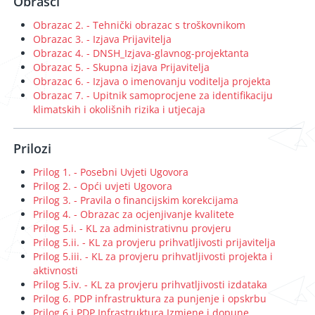
Obrasci
Obrazac 2. - Tehnički obrazac s troškovnikom
Obrazac 3. - Izjava Prijavitelja
Obrazac 4. - DNSH_Izjava-glavnog-projektanta
Obrazac 5. - Skupna izjava Prijavitelja
Obrazac 6. - Izjava o imenovanju voditelja projekta
Obrazac 7. - Upitnik samoprocjene za identifikaciju
klimatskih i okolišnih rizika i utjecaja
Prilozi
Prilog 1. - Posebni Uvjeti Ugovora
Prilog 2. - Opći uvjeti Ugovora
Prilog 3. - Pravila o financijskim korekcijama
Prilog 4. - Obrazac za ocjenjivanje kvalitete
Prilog 5.i. - KL za administrativnu provjeru
Prilog 5.ii. - KL za provjeru prihvatljivosti prijavitelja
Prilog 5.iii. - KL za provjeru prihvatljivosti projekta i
aktivnosti
Prilog 5.iv. - KL za provjeru prihvatljivosti izdataka
Prilog 6. PDP infrastruktura za punjenje i opskrbu
Prilog 6.i PDP Infrastruktura Izmjene i dopune