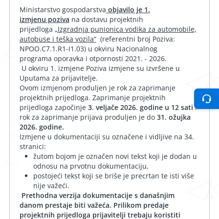
Ministarstvo gospodarstva
objavilo je 1.
izmjenu poziva
na dostavu projektnih
prijedloga
„Izgradnja punionica vodika za automobile,
autobuse i teška vozila“
(referentni broj Poziva:
NPOO.C7.1.R1-I1.03) u okviru Nacionalnog
programa oporavka i otpornosti 2021. - 2026.
U okviru 1. izmjene Poziva izmjene su izvršene u
Uputama za prijavitelje.
Ovom izmjenom produljen je rok za zaprimanje
projektnih prijedloga. Zaprimanje projektnih
prijedloga započinje
3. veljače 2026. godine u 12 sati
i
rok za zaprimanje prijava produljen je do
31. ožujka
2026. godine.
Izmjene u dokumentaciji su označene i vidljive na 34.
stranici:
žutom bojom je označen novi tekst koji je dodan u
odnosu na prvotnu dokumentaciju,
postojeći tekst koji se briše je precrtan te isti više
nije važeći.
Prethodna verzija dokumentacije s današnjim
danom prestaje biti važeća. Prilikom predaje
projektnih prijedloga prijavitelji trebaju koristiti