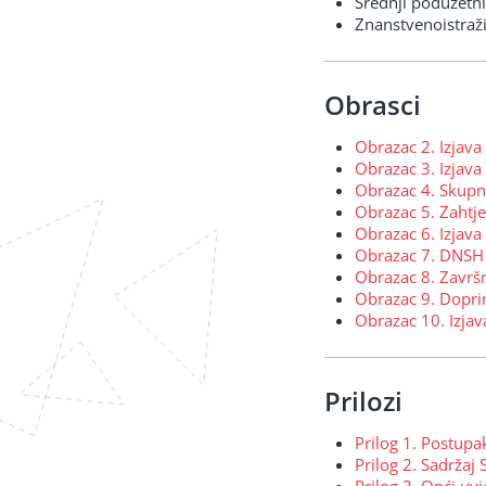
Srednji poduzetni
Znanstvenoistraži
Obrasci
Obrazac 2. Izjava 
Obrazac 3. Izjava
Obrazac 4. Skupna 
Obrazac 5. Zaht
Obrazac 6. Izjav
Obrazac 7. DNSH
Obrazac 8. Završn
Obrazac 9. Doprin
Obrazac 10. Izjav
Prilozi
Prilog 1. Postupa
Prilog 2. Sadržaj