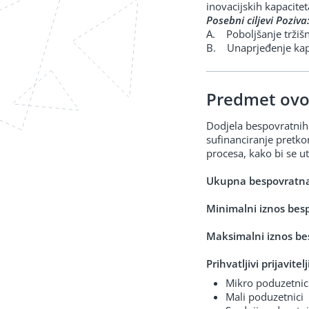
inovacijskih kapacite
Posebni ciljevi Poziva
A. Poboljšanje tržišne
B. Unaprjeđenje kapac
Predmet ovo
Dodjela bespovratnih
sufinanciranje pretko
procesa, kako bi se utv
Ukupna bespovratna
Minimalni iznos bes
Maksimalni iznos be
Prihvatljivi prijavite
Mikro poduzetnic
Mali poduzetnici