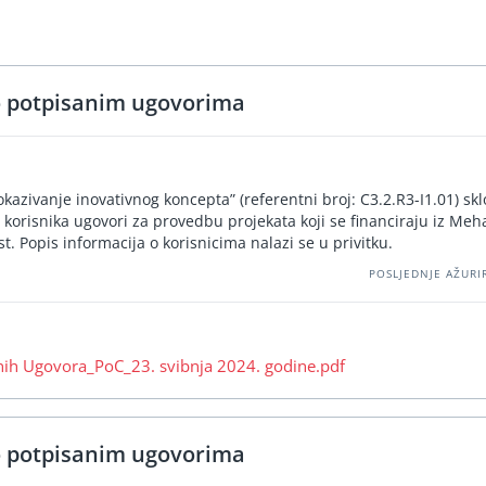
o potpisanim ugovorima
kazivanje inovativnog koncepta” (referentni broj: C3.2.R3-I1.01) skl
 korisnika ugovori za provedbu projekata koji se financiraju iz Me
t. Popis informacija o korisnicima nalazi se u privitku.
POSLJEDNJE AŽURIR
enih Ugovora_PoC_23. svibnja 2024. godine.pdf
o potpisanim ugovorima