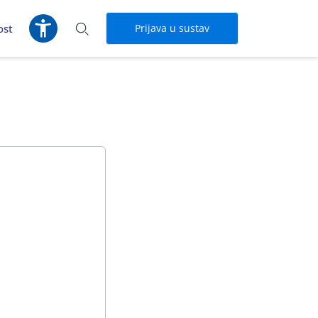
ost
Prijava u sustav