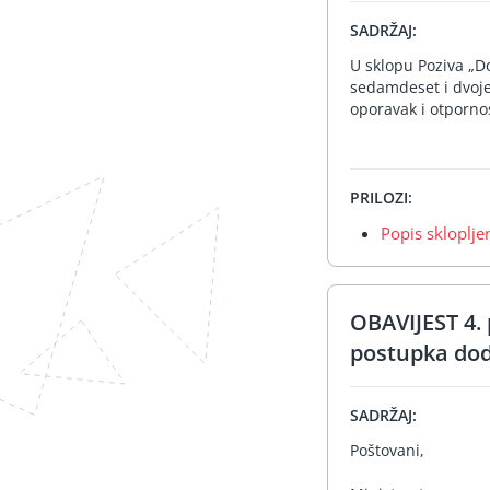
SADRŽAJ:
U sklopu Poziva „Do
sedamdeset i dvoje
oporavak i otpornos
PRILOZI:
Popis skloplj
OBAVIJEST 4. 
postupka dod
SADRŽAJ:
Poštovani,