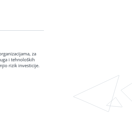
organizacijama, za
luga i tehnoloških
io rizik investicije.