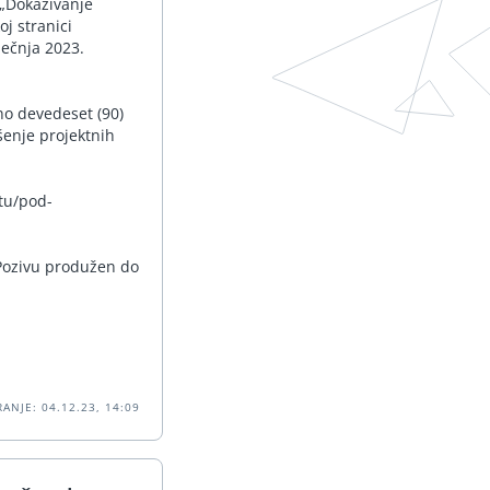
 „Dokazivanje
oj stranici
ječnja 2023.
no devedeset (90)
šenje projektnih
tu/pod-
Pozivu produžen do
ANJE: 04.12.23, 14:09