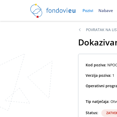
Pozivi
Nabave
POVRATAK NA LIS
Dokazivan
Kod poziva:
NPOO.
Verzija poziva:
1
Operativni prog
Tip natječaja:
Otv
Status:
ZATVO