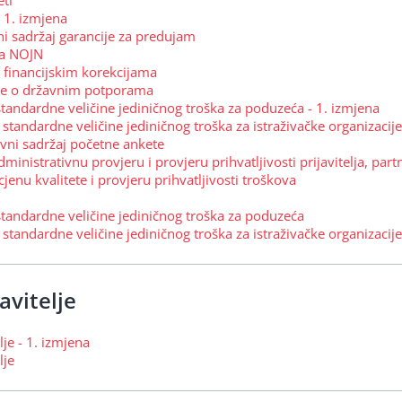
eti
- 1. izmjena
ni sadržaj garancije za predujam
 za NOJN
o financijskim korekcijama
ice o državnim potporama
 standardne veličine jediničnog troška za poduzeća - 1. izmjena
 standardne veličine jediničnog troška za istraživačke organizacije
tivni sadržaj početne ankete
dministrativnu provjeru i provjeru prihvatljivosti prijavitelja, part
cjenu kvalitete i provjeru prihvatljivosti troškova
 standardne veličine jediničnog troška za poduzeća
 standardne veličine jediničnog troška za istraživačke organizacije
avitelje
lje - 1. izmjena
lje