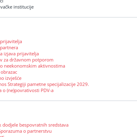
ci
vačke institucije
prijavitelja
 partnera
izjava prijavitelja
jev za državnom potporom
a o neekonomskim aktivnostima
 obrazac
o izvješće
os Strategiji pametne specijalizacije 2029.
a o (ne)povrativosti PDV-a
k dodjele bespovratnih sredstava
 Sporazuma o partnerstvu