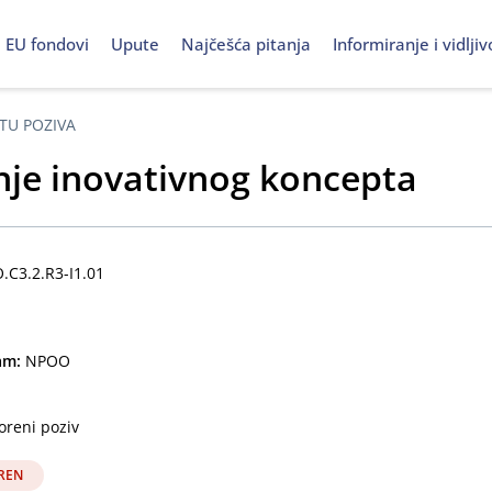
EU fondovi
Upute
Najčešća pitanja
Informiranje i vidljiv
TU POZIVA
je inovativnog koncepta
C3.2.R3-I1.01
ram:
NPOO
oreni poziv
REN