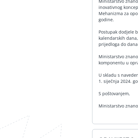
Ministarstvo znanos
inovativnog koncept
Mehanizma za oporav
godine.
Postupak dodjele b
kalendarskih dana,
prijedloga do dana
Ministarstvo znano
komponentu u opra
U skladu s navede
1. siječnja 2024. g
S poštovanjem,
Ministarstvo znano