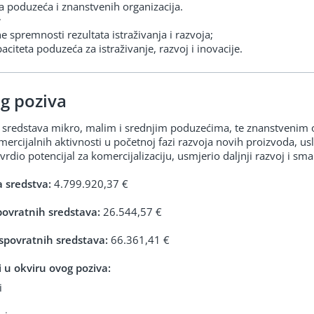
ta poduzeća i znanstvenih organizacija.
:
 spremnosti rezultata istraživanja i razvoja;
iteta poduzeća za istraživanje, razvoj i inovacije.
g poziva
 sredstava mikro, malim i srednjim poduzećima, te znanstvenim 
mercijalnih aktivnosti u početnoj fazi razvoja novih proizvoda, us
rdio potencijal za komercijalizaciju, usmjerio daljnji razvoj i smanj
 sredstva:
4.799.920,37 €
povratnih sredstava:
26.544,57 €
spovratnih sredstava:
66.361,41 €
lji u okviru ovog poziva:
i