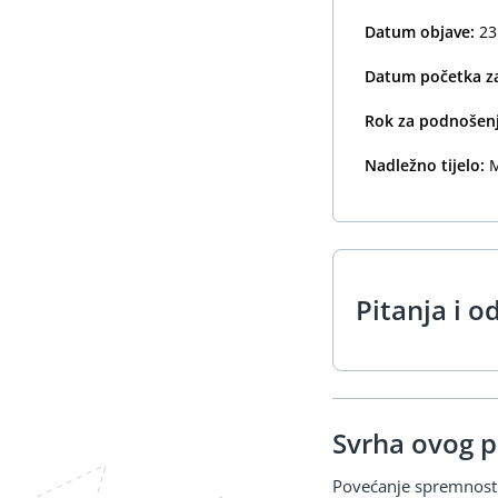
Datum objave:
23
Datum početka za
Rok za podnošenj
Nadležno tijelo:
M
Pitanja i o
Svrha ovog p
Povećanje spremnosti 