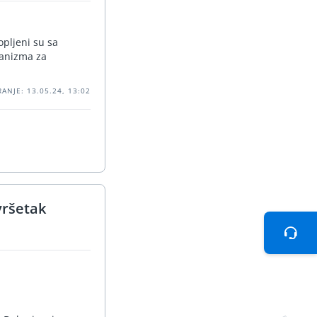
opljeni su sa
hanizma za
ANJE: 13.05.24, 13:02
vršetak
Teh