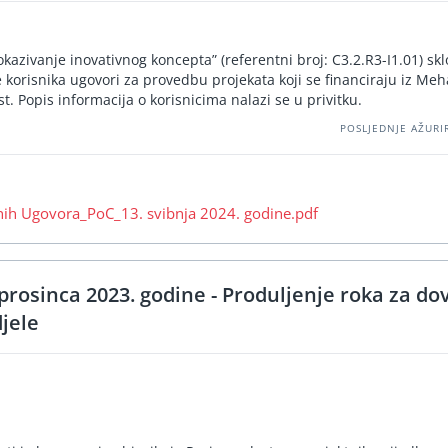
kazivanje inovativnog koncepta” (referentni broj: C3.2.R3-I1.01) skl
 korisnika ugovori za provedbu projekata koji se financiraju iz Me
t. Popis informacija o korisnicima nalazi se u privitku.
POSLJEDNJE AŽURIR
enih Ugovora_PoC_13. svibnja 2024. godine.pdf
prosinca 2023. godine - Produljenje roka za do
jele