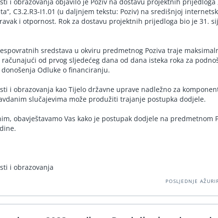
ti i obrazovanja objavilo je Poziv na dostavu projektnih prijedloga
a“, C3.2.R3-I1.01 (u daljnjem tekstu: Poziv) na središnjoj internetsk
ak i otpornost. Rok za dostavu projektnih prijedloga bio je 31. si
espovratnih sredstava u okviru predmetnog Poziva traje maksimal
 računajući od prvog sljedećeg dana od dana isteka roka za podno
 donošenja Odluke o financiranju.
sti i obrazovanja kao Tijelo državne uprave nadležno za komponen
vdanim slučajevima može produžiti trajanje postupka dodjele.
nim, obavještavamo Vas kako je postupak dodjele na predmetnom 
odine.
sti i obrazovanja
POSLJEDNJE AŽURIR