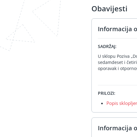
Obavijesti
Informacija 
SADRŽAJ:
U sklopu Poziva „Do
sedamdeset i četiri
oporavak i otpornos
PRILOZI:
Popis skloplj
Informacija 