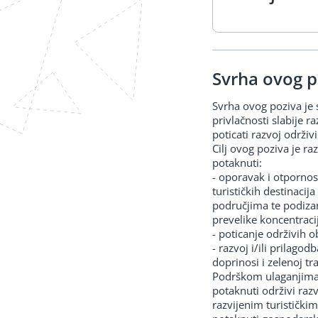
Svrha ovog p
Svrha ovog poziva je 
privlačnosti slabije r
poticati razvoj održivi
Cilj ovog poziva je ra
potaknuti:
- oporavak i otpornost
turističkih destinacij
područjima te podizan
prevelike koncentracij
- poticanje održivih o
- razvoj i/ili prilago
doprinosi i zelenoj tra
Podrškom ulaganjima u 
potaknuti održivi raz
razvijenim turistički