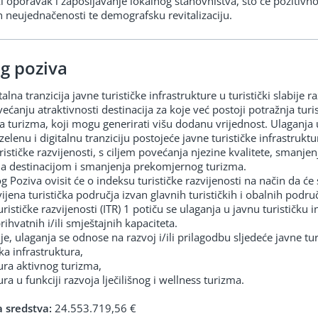
 oporavak i zapošljavanje lokalnog stanovništva, što će pozitivno
 neujednačenosti te demografsku revitalizaciju.
g poziva
talna tranzicija javne turističke infrastrukture u turistički slabije
većanju atraktivnosti destinacija za koje već postoji potražnja turi
a turizma, koji mogu generirati višu dodanu vrijednost. Ulaganja
lenu i digitalnu tranziciju postojeće javne turističke infrastrukt
stičke razvijenosti, s ciljem povećanja njezine kvalitete, smanjenj
ja destinacijom i smanjenja prekomjernog turizma.
 Poziva ovisit će o indeksu turističke razvijenosti na način da će
vijena turistička područja izvan glavnih turističkih i obalnih područ
urističke razvijenosti (ITR) 1 potiču se ulaganja u javnu turističku 
ihvatnih i/ili smještajnih kapaciteta.
je, ulaganja se odnose na razvoj i/ili prilagodbu sljedeće javne tur
ka infrastruktura,
tura aktivnog turizma,
ra u funkciji razvoja lječilišnog i wellness turizma.
 sredstva:
24.553.719,56 €