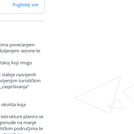
Pogledaj sve
učjima povećanjem
roduljenjem sezone te
vatskoj koji mogu
slabije razvijenih
vijenijim turističkim
„raspršivanja“
e okoliša koja
rastrukture planira se
ke ponude na manje
stičkim područjima te