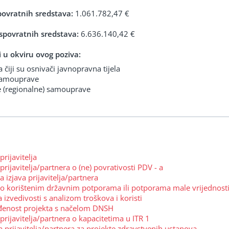
povratnih sredstava:
1.061.782,47 €
spovratnih sredstava:
6.636.140,42 €
lji u okviru ovog poziva:
čiji su osnivači javnopravna tijela
 samouprave
e (regionalne) samouprave
prijavitelja
prijavitelja/partnera o (ne) povrativosti PDV - a
 izjava prijavitelja/partnera
 o korištenim državnim potporama ili potporama male vrijednost
 izvedivosti s analizom troškova i koristi
đenost projekta s načelom DNSH
prijavitelja/partnera o kapacitetima u ITR 1
a prijavitelja/partnera za projekte zdravstvenih ustanova