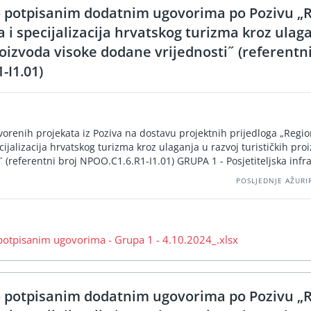
o potpisanim dodatnim ugovorima po Pozivu „
ja i specijalizacija hrvatskog turizma kroz ulag
roizvoda visoke dodane vrijednosti˝ (referentni
-I1.01)
orenih projekata iz Poziva na dostavu projektnih prijedloga „Regi
ecijalizacija hrvatskog turizma kroz ulaganja u razvoj turističkih pro
 (referentni broj NPOO.C1.6.R1-I1.01) GRUPA 1 - Posjetiteljska infr
POSLJEDNJE AŽURIR
potpisanim ugovorima - Grupa 1 - 4.10.2024_.xlsx
o potpisanim dodatnim ugovorima po Pozivu „