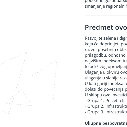
potaknuti gospodarski
smanjenje regionalnih
Predmet ovo
Razvoj te zelena i digi
koja će doprinijeti po
razvoj posebnih oblik
prilagodbu, odnosno ze
najvišim indeksom turi
te održivog upravljan
Ulaganja u okviru ovog
ulaganja u slabije raz
U kategoriji Indeksa t
dolazi do povećanja pr
U sklopu ove investici
- Grupa 1. Posjetiteljs
- Grupa 2. Infrastruk
- Grupa 3. Infrastruktu
Ukupna bespovratna