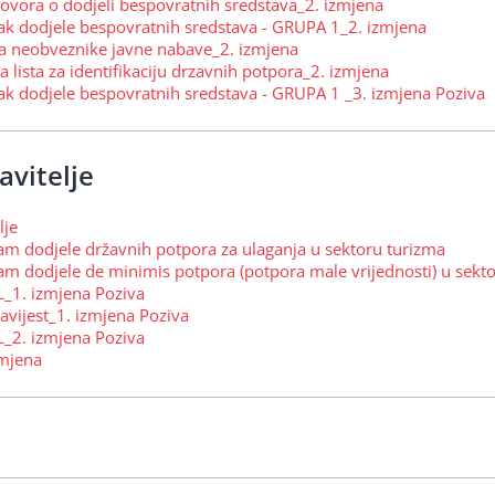
govora o dodjeli bespovratnih sredstava_2. izmjena
pak dodjele bespovratnih sredstava - GRUPA 1_2. izmjena
 za neobveznike javne nabave_2. izmjena
a lista za identifikaciju drzavnih potpora_2. izmjena
ak dodjele bespovratnih sredstava - GRUPA 1 _3. izmjena Poziva
avitelje
lje
am dodjele državnih potpora za ulaganja u sektoru turizma
m dodjele de minimis potpora (potpora male vrijednosti) u sekt
L_1. izmjena Poziva
vijest_1. izmjena Poziva
L_2. izmjena Poziva
zmjena