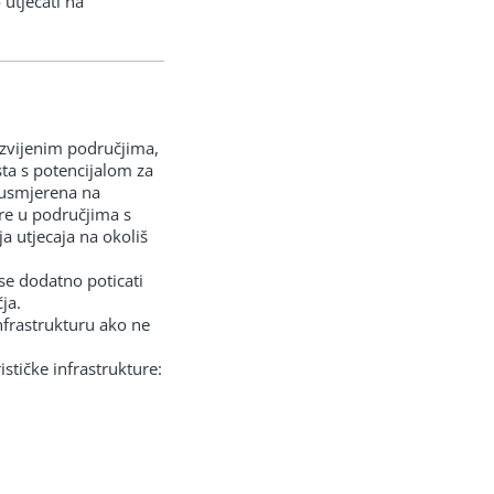
 utjecati na
 razvijenim područjima,
sta s potencijalom za
 usmjerena na
ure u područjima s
a utjecaja na okoliš
 se dodatno poticati
ja.
infrastrukturu ako ne
ističke infrastrukture: