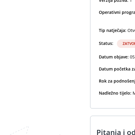
Verzija poziva:
1
Operativni prog
Tip natječaja:
Otv
Status:
ZATVO
Datum objave:
05
Datum početka za
Rok za podnošenj
Nadležno tijelo:
M
Pitanja i o