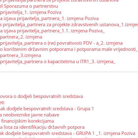
l Sporazuma o partnerstvu
prijavitelja_1. izmjena Poziva
 izjava prijavitelja_partnera_1. izmjena Poziva
a prijavitelja_partnera za projekte zdravstvenih ustanova_1.izmje
 izjava prijavitelja_partnera_1.1. izmjena Poziva_
 partnera_2. izmjena
prijavitelja_partnera o (ne) povrativosti PDV - a_2. izmjena
a o korištenim državnim potporama i potporama male vrijednosti_
 partnera_3.izmjena
 prijavitelja_partnera o kapacitetima u ITR1_3. izmjena_
govora o dodjeli bespovratnih sredstava
eti
pak dodjele bespovratnih sredstava - Grupa 1
 za neobveznike javne nabave
o financijskim korekcijama
a lista za identifikaciju državnih potpora
ak dodjele bespovratnih sredstava - GRUPA 1 _1. izmjena Poziva