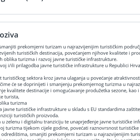
oziva
smanjiti prekomjerni turizam u najrazvijenijim turističkim podr
azvijenih turističkih destinacija, povećanjem njihove kvalitete i p
h oblika turizma i razvoj javne turističke infrastrukture.
zvoj i/ili prilagodba javne turističke infrastrukture u Republici Hr
 turističkog sektora kroz javna ulaganja u povećanje atraktivnosti 
a čime će se doprinijeti i smanjenju prekomjernog turizma u najraz
je kvalitete destinacije i omogućavanje produžetka sezone, kao i 
e turista,
blika turizma
dba javne turističke infrastrukture u skladu s EU standardima zaštit
nziciji turističkih proizvoda.
zelenu i digitalnu tranziciju te unaprjeđenje javne turističke inf
voj turizma tijekom cijele godine, povećati raznovrsnost turistič
m odredištima, smanjiti prekomjerni turizam u najrazvijenijim turi