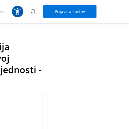
ost
Prijava u sustav
ija
voj
jednosti -