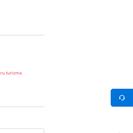
oru turizma
Teh