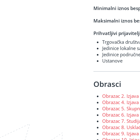
Minimalni iznos bes
Maksimalni iznos be
Prihvatljivi prijavite
Trgovačka društva 
Jedinice lokalne
Jedinice područn
Ustanove
Obrasci
Obrazac 2. Izjava 
Obrazac 4. Izjava 
Obrazac 5. Skupna
Obrazac 6. Izjava
Obrazac 7. Studija
Obrazac 8. Uskla
Obrazac 9. Izjava 
Obrazac 10. Izjav