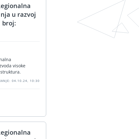
Regionalna
anja u razvoj
 broj:
onalna
izvoda visoke
astruktura.
ANJE: 04.10.24, 10:30
Regionalna